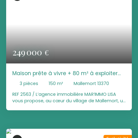
249 000
€
Maison prête à vivre + 80 m² à exploiter
GROS POTENTIEL
3
pièces
150
m²
Mallemort 13370
REF 2563 / L’agence immobilière MAR’IMMO LISA
vous propose, au cœur du village de Mallemort, un
ensemble immobilier plein de charme offrant à la
fois une maison clé en main et un potentiel
d’évolution rare sur le secteur. Ce bien se
compose d’une maison de village entièrement
rénovée en 2021, développant environ 66 m²