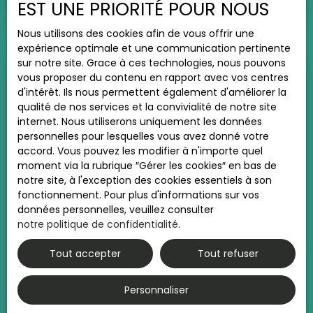
EST UNE PRIORITÉ POUR NOUS
(honoraires à la charge des acquéreurs) Les
Mallemort, cette agréable maison traditionnelle
informations sur les risques auxquels ce bien est
de 60 m², entièrement rénovée et prête à accueillir
Nous utilisons des cookies afin de vous offrir une
exposé sont disponibles sur le site Géorisques :
ses futurs propriétaires. Répartie sur deux niveaux,
expérience optimale et une communication pertinente
www. georisques. gouv. fr.
cette maison offre une belle pièce de vie
sur notre site. Grace à ces technologies, nous pouvons
lumineuse avec cuisine ouverte aménagée, créant
vous proposer du contenu en rapport avec vos centres
un espace convivial et moderne. L’étage accueille
d'intérêt. Ils nous permettent également d'améliorer la
deux chambres, dont une avec mezzanine, ainsi
qualité de nos services et la convivialité de notre site
qu’une salle d’eau avec WC. Une cave de 25 m²
internet. Nous utiliserons uniquement les données
complète également l’ensemble, idéale pour le
personnelles pour lesquelles vous avez donné votre
stockage. Cette maison séduira autant pour un
accord. Vous pouvez les modifier à n'importe quel
premier achat que pour un investissement locatif
moment via la rubrique ″Gérer les cookies″ en bas de
ou une résidence secondaire en Provence. Son
notre site, à l'exception des cookies essentiels à son
emplacement privilégié permet de profiter à pied
fonctionnement. Pour plus d'informations sur vos
des commerces, écoles et commodités du centre
263 500
€
données personnelles, veuillez consulter
de Mallemort, tout en étant idéalement située
notre politique de confidentialité
.
entre Salon-de-Provence et le Luberon. Prix : 185
000 € HAI (honoraires à la charge des vendeurs)
Tout accepter
Tout refuser
MAISON T4 AUCUN TRAVAUX QUARTIER
Les informations sur les risques auxquels ce bien
est exposé sont disponibles sur le site Géorisques
CALME
4
pièces
136
m²
Mallemort 13370
Personnaliser
: www. georisques. gouv. fr.
REF 2540 / L'Agence immobilière MAR'IMMO LISA