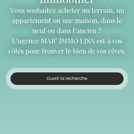
Vous souhaitez acheter un terrain, un
appartement ou une maison, dans le
neuf ou dans l'ancien ?
L'agence MAR' IMMO LISA est à vos
côtés pour trouver le bien de vos rêves.
Ouvrir la recherche
Type d'offre
Vente
Type de bien
Maison
Localisation
Charleval (13350)