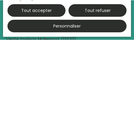
Tout accepter
Tout refuser
Personnaliser
JE RECHERCHE UN BIEN
Vente maison Mallemort (13370)
Vente appartement Mallemort (13370)
Vente maison Charleval (13350)
Vente appartement Charleval (13350)
Vente maison Mérindol (84360)
Vente terrain Charleval (13350)
JE SUIS PROPRIÉTAIRE
Vendre avec nous
Mettre en location