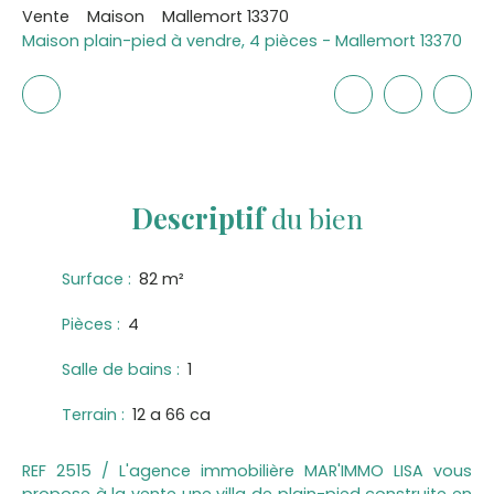
Vente
Maison
Mallemort 13370
Maison plain-pied à vendre, 4 pièces - Mallemort 13370
Descriptif
du bien
Surface
:
82
m²
Pièces
:
4
Salle de bains
:
1
Terrain
:
12 a 66 ca
REF 2515 / L'agence immobilière MAR'IMMO LISA vous
propose à la vente une villa de plain-pied construite en