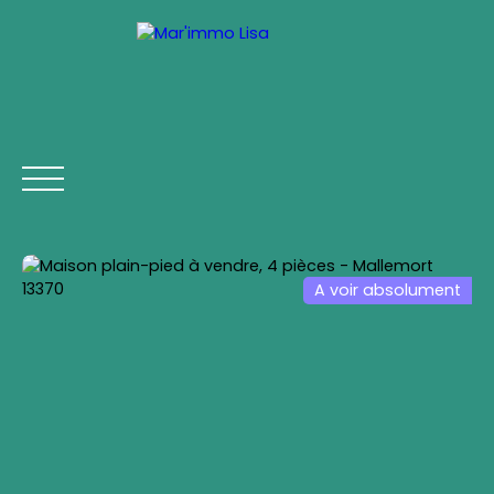
A voir absolument
ACCUEIL
ACHETER
LOUER
VENDRE
VIAGER