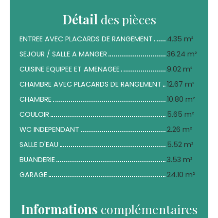
Détail
des pièces
ENTREE AVEC PLACARDS DE RANGEMENT
4.35 m²
SEJOUR / SALLE A MANGER
36.24 m²
CUISINE EQUIPEE ET AMENAGEE
9.02 m²
CHAMBRE AVEC PLACARDS DE RANGEMENT
12.67 m²
CHAMBRE
10.80 m²
COULOIR
5.65 m²
WC INDEPENDANT
2.26 m²
SALLE D'EAU
5.52 m²
BUANDERIE
3.53 m²
GARAGE
24.10 m²
Informations
complémentaires