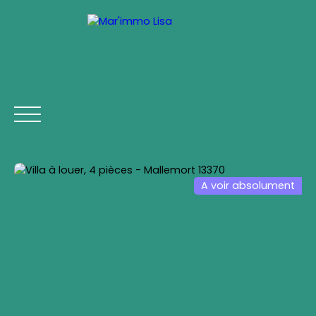
A voir absolument
ACCUEIL
ACHETER
LOUER
VENDRE
VIAGER