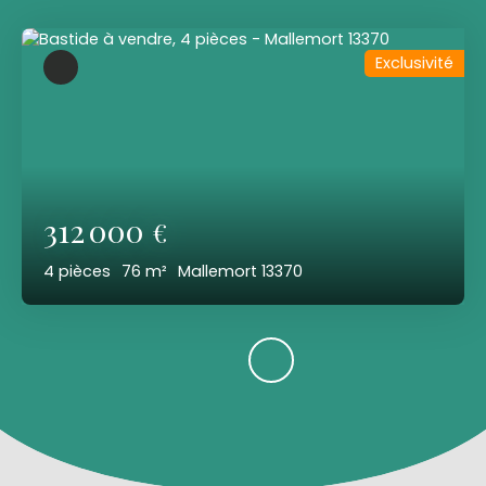
Exclusivité
312 000
€
4
pièces
76
m²
Mallemort 13370